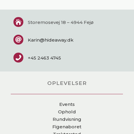

Storemosevej 18 – 4944 Fejø

Karin@hideaway.dk

+45 2463 4745
OPLEVELSER
Events
Ophold
Rundvisning
Figenaboret