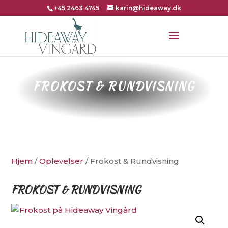
+45 2463 4745
karin@hideaway.dk
FROKOST & RUNDVISNING
Hjem
/
Oplevelser
/ Frokost & Rundvisning
FROKOST & RUNDVISNING