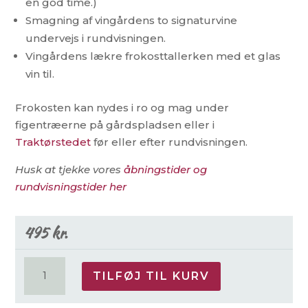
en god time.)
Smagning af vingårdens to signaturvine
undervejs i rundvisningen.
Vingårdens lækre frokosttallerken med et glas
vin til.
Frokosten kan nydes i ro og mag under
figentræerne på gårdspladsen eller i
Traktørstedet
før eller efter rundvisningen.
Husk at tjekke vores
åbningstider og
rundvisningstider her
495
kr.
Frokost
TILFØJ TIL KURV
&
Rundvisning