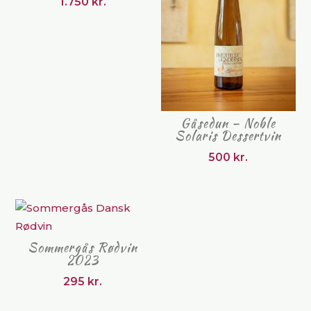
1.750
kr.
Gåsedun – Noble
Solaris Dessertvin
500
kr.
Sommergås Rødvin
2023
295
kr.