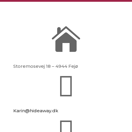

Storemosevej 18 – 4944 Fejø

Karin@hideaway.dk
