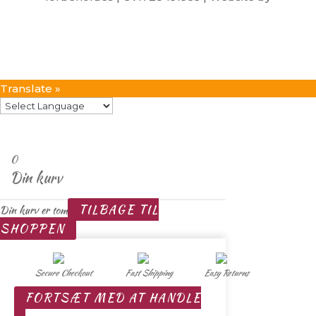
CBGdesign.dk
Translate »
0
Din kurv
TILBAGE TIL
Din kurv er tom
SHOPPEN
Secure Checkout
Fast Shipping
Easy Returns
FORTSÆT MED AT HANDLE