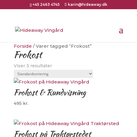
+45 2463 4745
karin@hideaway.dk
Forside
/ Varer tagged “Frokost”
Frokost
Viser 3 resultater
Frokost & Rundvisning
495
kr.
Frokost på Traktørstedet