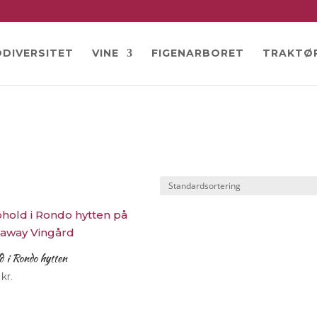
ODIVERSITET
VINE
FIGENARBORET
TRAKTØ
d i Rondo hytten
0
kr.