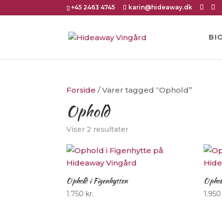
+45 2463 4745
karin@hideaway.dk
BI
Forside
/ Varer tagged “Ophold”
Ophold
Viser 2 resultater
Ophold i Figenhytten
Ophol
1.750
kr.
1.95