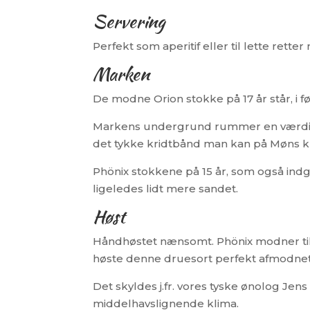
Servering
Perfekt som aperitif eller til lette rett
Marken
De modne Orion stokke på 17 år står, i 
Markens undergrund rummer en værdifuld
det tykke kridtbånd man kan på Møns kli
Phönix stokkene på 15 år, som også ind
ligeledes lidt mere sandet.
Høst
Håndhøstet nænsomt. Phönix modner til p
høste denne druesort perfekt afmodnet
Det skyldes j.fr. vores tyske ønolog J
middelhavslignende klima.