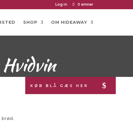
Log in
0 emner
RSTED
SHOP
OM HIDEAWAY
 Hvidvin
KØB BLÅ GÆS HER
 brød.