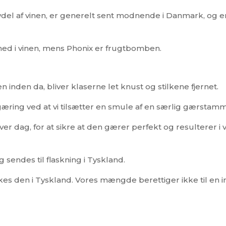
el af vinen, er generelt sent modnende i Danmark, og er
hed i vinen, mens Phonix er frugtbomben.
 inden da, bliver klaserne let knust og stilkene fjernet.
gæring ved at vi tilsætter en smule af en særlig gærstam
 dag, for at sikre at den gærer perfekt og resulterer i
 sendes til flaskning i Tyskland.
laskes den i Tyskland. Vores mængde berettiger ikke til en 