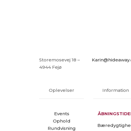
Storemosevej 18 –
Karin@hideaway
4944 Fejø
Oplevelser
Information
Events
ÅBNINGSTIDE
Ophold
Bæredygtigh
Rundvisning