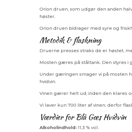
Orion druen, som udgør den anden halvd
høster.
Orion druen bidrager med syre og frisk
Metodik & flaskning
Druerne presses straks de er høstet, men
Mosten gæres på ståltank. Den styres i 
Under gæringen smager vi på mosten hver
hvidvin.
Vinen gærer helt ud, inden den klares og
Vi laver kun 700 liter af vinen, derfor f
Værdier for Blå Gæs Hvidvin
Alkoholindhold:
11,3 % vol.