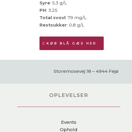
Syre
: 5,3 g/L
PH
: 3,25
Total svovl
: 79 mg/L.
Restsukker
: 0,8 g/L
KØB BLÅ GÆS HER
Storemosevej 18 – 4944 Fejø
OPLEVELSER
Events
Ophold