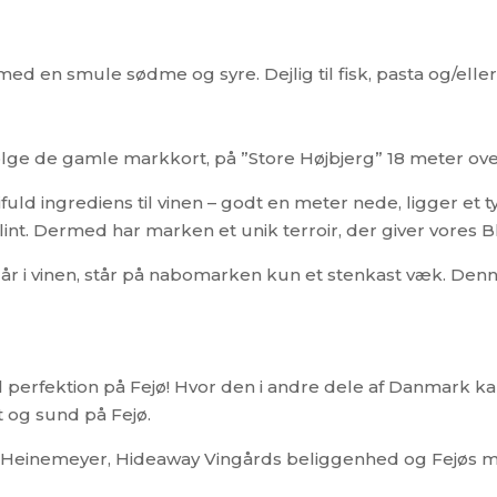
er med en smule sødme og syre. Dejlig til fisk, pasta og/ell
følge de gamle markkort, på ”Store Højbjerg” 18 meter over
 ingrediens til vinen – godt en meter nede, ligger et t
nt. Dermed har marken et unik terroir, der giver vores Bl
går i vinen, står på nabomarken kun et stenkast væk. De
erfektion på Fejø! Hvor den i andre dele af Danmark kan v
 og sund på Fejø.
ens Heinemeyer, Hideaway Vingårds beliggenhed og Fejøs