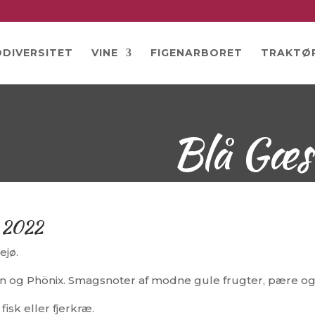
ODIVERSITET
VINE
FIGENARBORET
TRAKTØ
Blå Gæs
n 2022
ejø.
ion og Phönix. Smagsnoter af modne gule frugter, pære og
fisk eller fjerkræ.