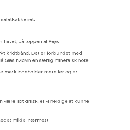
er salatkøkkenet.
 havet, på toppen af Fejø.
ykt kridtbånd. Det er forbundet med
å Gæs hvidvin en særlig mineralsk note.
nne mark indeholder mere ler og er
ære lidt drilsk, er vi heldige at kunne
 meget milde, nærmest