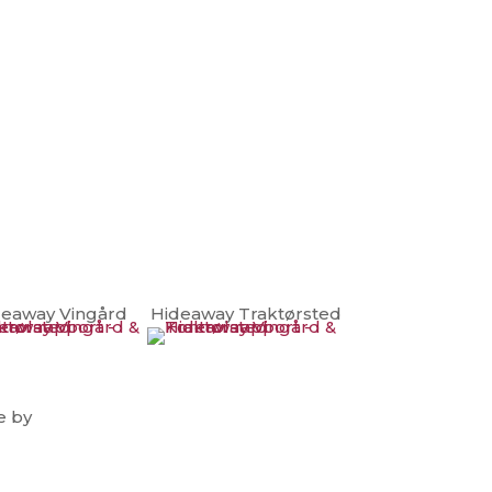
deaway Vingård
Hideaway Traktørsted
te by
CBGdesign.dk