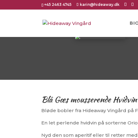
+45 2463 4745
karin@hideaway.dk
BI
Blå Gæs mousserende Hvidvi
Bløde bobler fra Hideaway Vingård på F
En let perlende hvidvin på sorterne Or
Nyd den som aperitif eller til retter med 