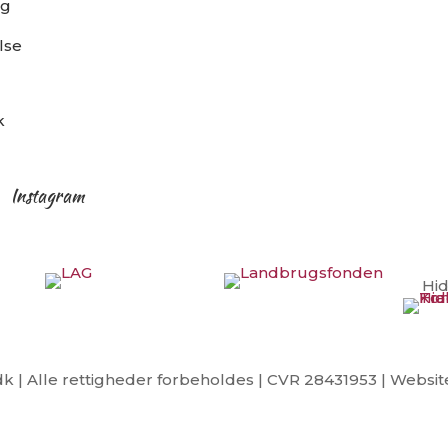
ng
lse
k
Instagram
Hi
 | Alle rettigheder forbeholdes | CVR 28431953 | Websi